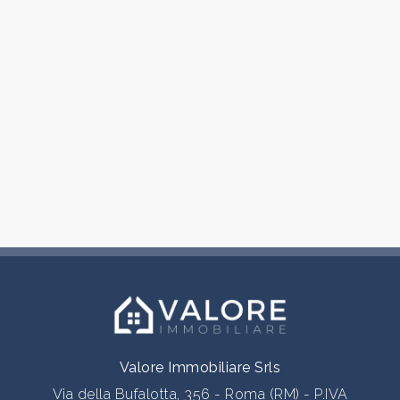
Locali
minimi
Qualsiasi
1
2
3
Valore Immobiliare Srls
Via della Bufalotta, 356 - Roma (RM) - P.IVA