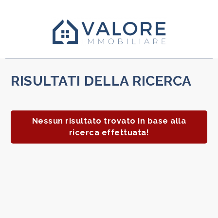
Codice
HOME
CHI
Contratto
SIAMO
RISULTATI DELLA RICERCA
Qualsiasi
IMMOBILI
Nessun risultato trovato in base alla
Vendita
ricerca effettuata!
SERVIZI
Affitto
CONTATTI
VALUTA
Scegli
dove
IMMOBILE