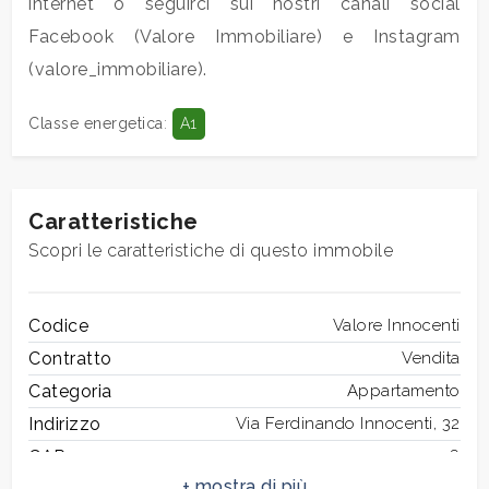
internet o seguirci sui nostri canali social
Facebook (Valore Immobiliare) e Instagram
3
(valore_immobiliare).
4
Classe energetica
:
A1
5
Caratteristiche
5+
Scopri le caratteristiche di questo immobile
Altre
Codice
Valore Innocenti
opzioni
Contratto
Vendita
-
Categoria
Appartamento
multiscelta
Indirizzo
Via Ferdinando Innocenti, 32
CAP
156
Giardino