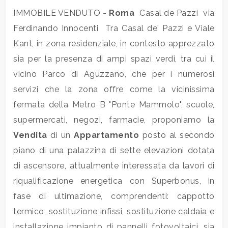
IMMOBILE VENDUTO -
Roma
 Casal de Pazzi  via
Commerciali
Ferdinando Innocenti  Tra Casal de' Pazzi e Viale
Kant, in zona residenziale, in contesto apprezzato
Terreni
sia per la presenza di ampi spazi verdi, tra cui il
vicino Parco di Aguzzano, che per i numerosi
servizi che la zona offre come la vicinissima
Prezzo
fermata della Metro B "Ponte Mammolo", scuole,
supermercati, negozi, farmacie, proponiamo la
Vendita
di un
Appartamento
posto al secondo
piano di una palazzina di sette elevazioni dotata
di ascensore, attualmente interessata da lavori di
riqualificazione energetica con Superbonus, in
Totale
fase di ultimazione, comprendenti: cappotto
mq
termico, sostituzione infissi, sostituzione caldaia e
installazione impianto di pannelli fotovoltaici, sia