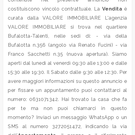
4
costituiscono vincolo contrattuale. La
Vendita
è
curata dalla VALORE IMMOBILIARE L'agenzia
5
VALORE IMMOBILIARE si trova nel quartiere
Bufalotta-Talenti, nelle sedi di: - via della
5+
Bufalotta n.356 (angolo via Renato Fucini) - via
Franco Sacchetti n.35 (nuova apertura). Siamo
Bagni
aperti dal lunedì al venerdì 09:30 alle 13:00 e dalle
minimi
15:30 alle 19:30. Il Sabato dalle 9:30 alle 12:30. Per
avere maggiori informazioni su questo annuncio e
Qualsiasi
per fissare un appuntamento puoi contattarci al
numero: 0631071342. Hai trovato la casa che fa
1
per te ma non puoi chiamarci in questo
2
momento? Inviaci un messaggio WhatsApp o un
SMS al numero 3272051472, indicando la via
3