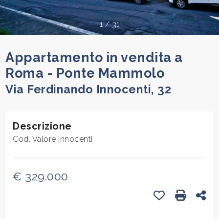
cercare
Provincia
1
/
31
Appartamento in vendita a
Comune
Roma - Ponte Mammolo
Via Ferdinando Innocenti, 32
Descrizione
Tipologia
Cod. Valore Innocenti
-
multiscelta
€ 329.000
Qualsiasi
Preferiti: Cod.
Stampa: 
Con
Residenziali