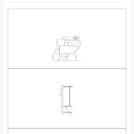
Scuole Elementari
Stato attuale
Libero al rogito
Scuole Medie
Spese condominio
€ 85
Scuole Superiori
Balconi
Presente
Bar
Giardino
Comune
Uffici postali
Cucina
Abitabile
Centri commerciali
Parquet
Uffici comunali