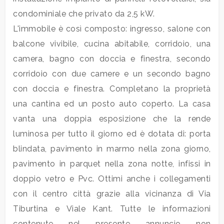
condominiale che privato da 2,5 kW.
L'immobile è così composto: ingresso, salone con
balcone vivibile, cucina abitabile, corridoio, una
camera, bagno con doccia e finestra, secondo
Locali
corridoio con due camere e un secondo bagno
minimi
con doccia e finestra. Completano la proprietà
una cantina ed un posto auto coperto. La casa
Qualsiasi
vanta una doppia esposizione che la rende
luminosa per tutto il giorno ed è dotata di: porta
1
blindata, pavimento in marmo nella zona giorno,
pavimento in parquet nella zona notte, infissi in
2
doppio vetro e Pvc. Ottimi anche i collegamenti
con il centro città grazie alla vicinanza di Via
3
Tiburtina e Viale Kant. Tutte le informazioni
contenute nel presente annuncio non