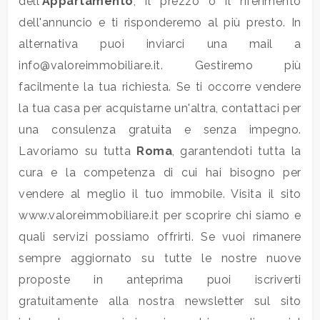
dell'
Appartamento
, il prezzo o il riferimento
dell'annuncio e ti risponderemo al più presto. In
4
alternativa puoi inviarci una mail a
info@valoreimmobiliare.it. Gestiremo più
5
facilmente la tua richiesta. Se ti occorre vendere
la tua casa per acquistarne un'altra, contattaci per
5+
una consulenza gratuita e senza impegno.
Lavoriamo su tutta
Roma
, garantendoti tutta la
cura e la competenza di cui hai bisogno per
Camere
minime
vendere al meglio il tuo immobile. Visita il sito
www.valoreimmobiliare.it per scoprire chi siamo e
Qualsiasi
quali servizi possiamo offrirti. Se vuoi rimanere
sempre aggiornato su tutte le nostre nuove
1
proposte in anteprima puoi iscriverti
gratuitamente alla nostra newsletter sul sito
2