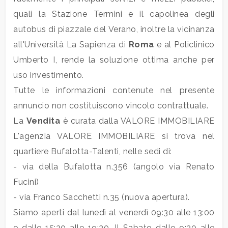
quali la Stazione Termini e il capolinea degli
autobus di piazzale del Verano, inoltre la vicinanza
all'Università La Sapienza di
Roma
e al Policlinico
Umberto I, rende la soluzione ottima anche per
Locali
uso investimento.
minimi
Tutte le informazioni contenute nel presente
annuncio non costituiscono vincolo contrattuale.
Qualsiasi
La
Vendita
è curata dalla VALORE IMMOBILIARE
L'agenzia VALORE IMMOBILIARE si trova nel
1
quartiere Bufalotta-Talenti, nelle sedi di:
- via della Bufalotta n.356 (angolo via Renato
2
Fucini)
- via Franco Sacchetti n.35 (nuova apertura).
3
Siamo aperti dal lunedì al venerdì 09:30 alle 13:00
e dalle 15:30 alle 19:30. Il Sabato dalle 9:30 alle