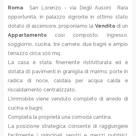
Roma
 San Lorenzo - via Degli Ausoni  Rara
Commerciali
opportunità, in palazzo signorile in ottimo stato
dotato di ascensore, proponiamo la
Vendita
di un
Terreni
Appartamento
così composto: ingresso,
soggiorno, cucina, tre camere, due bagni e ampio
terrazzo circa 100 mq.
Prezzo
La casa è stata finemente ristrutturata ed è
dotata di: pavimenti in graniglia di marmo, porte in
radica di noce, caldaia per acqua calda e
riscaldamento centralizzato.
L'immobile viene venduto completo di arredo di
cucina e bagni.
Totale
Completa la proprietà una comoda cantina.
mq
La posizione strategica consente di raggiungere
facilmente i principali servizi e mezzi pubblici,