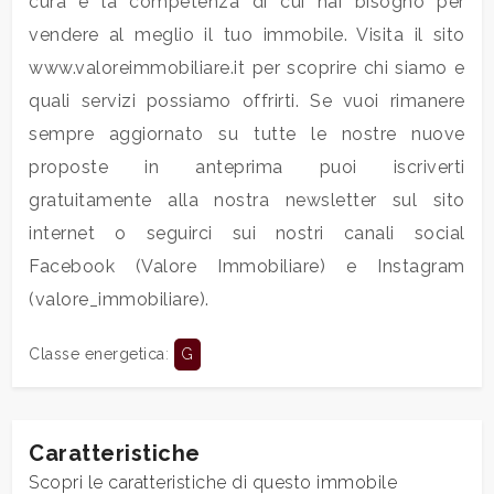
cura e la competenza di cui hai bisogno per
vendere al meglio il tuo immobile. Visita il sito
4
www.valoreimmobiliare.it per scoprire chi siamo e
quali servizi possiamo offrirti. Se vuoi rimanere
5
sempre aggiornato su tutte le nostre nuove
proposte in anteprima puoi iscriverti
5+
gratuitamente alla nostra newsletter sul sito
internet o seguirci sui nostri canali social
Facebook (Valore Immobiliare) e Instagram
Camere
minime
(valore_immobiliare).
Classe energetica
:
G
Qualsiasi
1
Caratteristiche
Scopri le caratteristiche di questo immobile
2