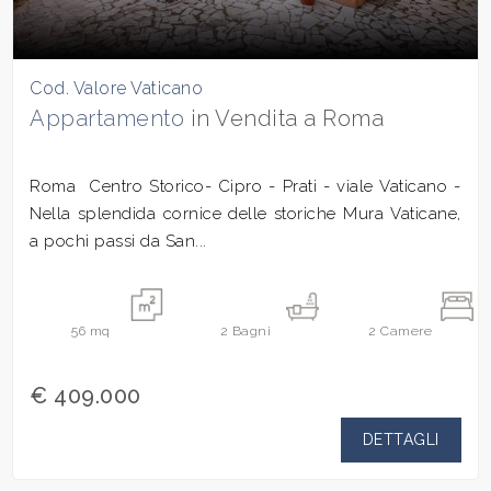
Cod. Valore Vaticano
Appartamento
in Vendita a Roma
Roma  Centro Storico- Cipro - Prati - viale Vaticano -
Nella splendida cornice delle storiche Mura Vaticane,
a pochi passi da San...
56
mq
2
Bagni
2
Camere
€ 409.000
DETTAGLI