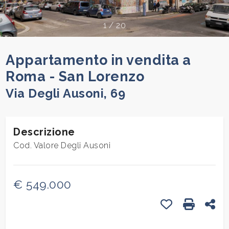
cercare
Provincia
1
/
20
Appartamento in vendita a
Comune
Roma - San Lorenzo
Via Degli Ausoni, 69
Descrizione
Tipologia
Cod. Valore Degli Ausoni
-
multiscelta
€ 549.000
Qualsiasi
Preferiti: Cod.
Stampa: 
Con
Residenziali