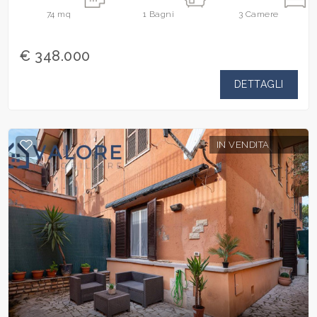
74
mq
1
Bagni
3
Camere
€ 348.000
DETTAGLI
IN VENDITA