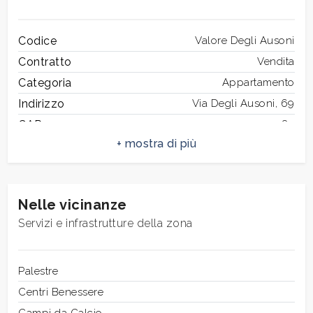
3
Codice
Valore Degli Ausoni
Contratto
Vendita
4
Categoria
Appartamento
Indirizzo
Via Degli Ausoni, 69
5
CAP
185
Comune
Roma
5+
Zona
San Lorenzo
Totale mq
123 mq
Nelle vicinanze
Altre
Camere
3
Servizi e infrastrutture della zona
opzioni
Bagni
2
-
Locali
4
multiscelta
Piano
Palestre
2
Piani totali
Centri Benessere
6
Giardino